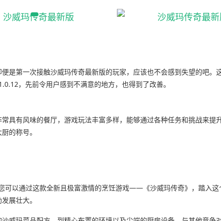
即便是第一次接触沙威玛传奇最新版的玩家，应该也不会感到失望的吧。
.0.12，先前令用户感到不满意的地方，也得到了改善。
非常具有风味的餐厅，游戏玩法丰富多样，能够通过各种任务和挑战来提
大厨的称号。
今您可以通过这款全新且极富激情的烹饪游戏——《沙威玛传奇》，踏入这
勃发展壮大。
的沙威玛菜品配方，到精心布置的环境以及尖端的厨房设备。与其他竞争