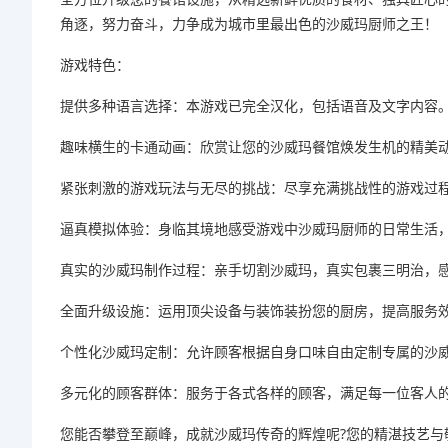
角逐，努力奋斗，力争成为城市里最出色的沙威玛厨师之王！
游戏特色：
提供多种语言选择：本游戏已完全汉化，包括语音及文字内容
趣味横生的卡通动画：欣赏让您的沙威玛餐馆焕发生机的精美
紧张刺激的游戏玩法与无尽的挑战：尽享充满挑战性的游戏过
逼真模拟体验：身临其境地感受游戏中沙威玛厨师的日常生活
真实的沙威玛制作过程：亲手切割沙威玛，真实包裹三明治，
全面升级设施：运用顶尖设备与装饰装扮您的厨房，提高服务
个性化沙威玛定制：允许顾客根据自身口味自由定制专属的沙
多元化的顾客群体：服务于各式各样的顾客，满足每一位客人
您能否攀登至巅峰，成就沙威玛传奇的辉煌呢?您的精湛技艺与