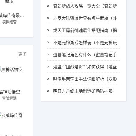
奇幻梦旅人攻略一览大全（奇幻梦
沙威玛传奇最新版
斗罗大陆猎魂世界有哪些武魂（斗
模拟经营
烬天玉藻前御魂最佳搭配指南（揭
不是元神游戏怎样玩（不是元神玩
更多
盗墓笔记角色有什么（盗墓笔记手
灌篮军团烈焰将军如何获得（灌篮
鸣潮琳奈输出手法详细解析（双形
明日方舟终末地制造矿场防护服
黑神话悟空
冒险解谜