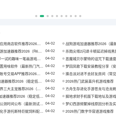
略
04-02
件推荐2026（安卓iOS用户必备下载工具）
战狗游戏加速器推荐2026（最新年稳定流畅的加速工具
04-02
2026（R6手游是否需要加速器及实用工具对比）
杀戮尖塔2闪退卡顿延迟掉线黑屏掉帧问题全面解决
04-02
得一试的趣味一笔画游戏推荐）
恶魔城贝尔蒙特的诅咒下载速度慢咋办（实用解决方
04-02
件（最新热门汽车配置查询工具推荐2026）
梦回凤歌下载安装教程分享（安卓iOS正版资源获得方
04-02
P推荐2026（安全可靠的账号交易平台汇总）
揍击派对进不去好友房间（常见原因及详细解决方
04-02
荐2026（稳定低延迟的实用加速工具对比）
2026热门武装直升机游戏推荐（高口碑硬核飞行射击游戏合集
04-02
推荐2026（高人气高实用性宠物选择指南）
方舟生存进化手游苍龙与沧龙刷新点具体位置
04-02
推荐2026（稳定低延迟的实用工具对比）
掘地求财手机版下载地址及游戏内容详细
04-02
时间公布（最新测试开放日期介绍）
梦幻西游频繁掉线原因分析及实用解决方法
04-02
托斯特巨鱿饲料配方与驯养全攻略一览）
2026热门数字华容道游戏推荐（好玩又烧脑的华容道益智手游合