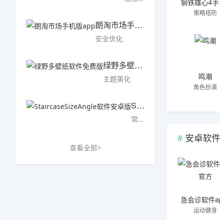
钢
策略塔防
朗淘市场手机版app
安全优化
绿野多壁纸软件免费版
鸣潮
主题美化
角色扮演
StaircaseSizeAngle软件安卓版
常用工具
安卓软
查看全部>
运动健身