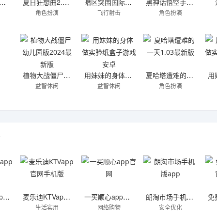
铁雄心4手机版安卓
夏日狂想曲2.02完整汉化版安卓
暗区突围国际服官方正版
黑神话悟空手游正版
角色扮演
飞行射击
角色扮演
植物大战僵尸幼儿园版2024最新版
用妹妹的身体做实验纸盒子游戏安卓
夏哈塔遭难的一天1.03最新版
益智休闲
益智休闲
角色扮演
件
急会诊软件app官方
麦乐迪KTVapp官网手机版
一买顺心app官网
朗淘市场手机版app
生活实用
网络购物
安全优化