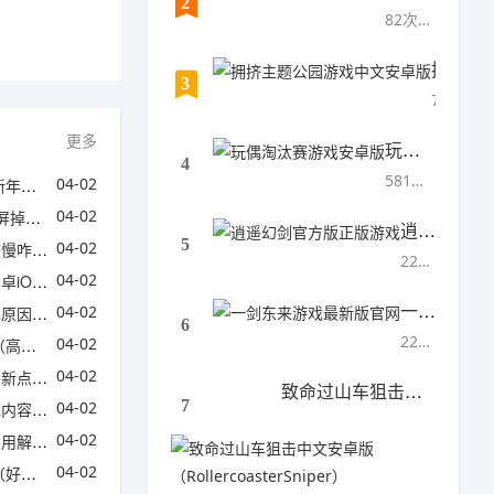
2
82次下载
拥挤主题公园游戏中文安卓版
3
759次下载
更多
玩偶淘汰赛游戏安卓版
4
581次下载
04-02
对比）
04-02
方案）
逍遥幻剑官方版正版游戏
5
04-02
法汇总）
220次下载
04-02
法一览）
一剑东来游戏最新版官网
04-02
法一览）
6
222次下载
04-02
分享）
04-02
介绍）
致命过山车狙击中文安卓版（RollercoasterSniper）
7
04-02
一览）
442次
04-02
一览）
04-02
集分享）