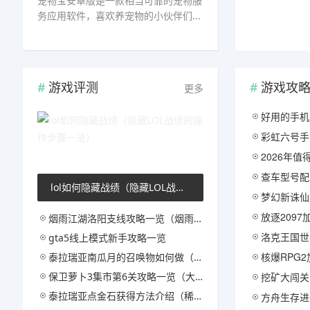
宠物宝安卓版是一款相当可靠的宠物服
务应用软件，喜欢养宠物的小伙伴们...
游戏评测
游戏攻
更多
好用的手机应用商店软
彩虹六号手游加速器推荐
2026年值
查车型号配置用啥软
lol如何隐藏战绩（隐藏LOL战绩的操作步骤一览）
梦幻新诛仙账号交易AP
放逐2097加速器推
烟雨江湖洛阳支线攻略一览（烟雨江湖洛阳支线任务解析攻略一览）
洛克王国世界三大主宠
gta5线上模式新手攻略一览
核爆RPG2加速器
泰拉瑞亚南瓜月的召唤物如何做（泰拉瑞亚南瓜怎样获取）
保卫萝卜3集市第6关攻略一览（大神亲授高分通关技巧攻略）
挖矿大闯关公测
泰拉瑞亚点金石获得方法介绍（稀有材料获取攻略一览）
方舟生存进化手游