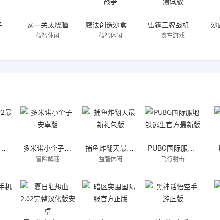
子
这一关太烧脑
魔法创造沙盒战争
雷霆王牌战机测试版
益智休闲
益智休闲
赛车游戏
游
死的混蛋2最新版
多米诺小个子安卓版
捕鱼炸翻天最新礼包版
PUBG国际服地铁逃生官方最新版
冒险解谜
益智休闲
飞行射击