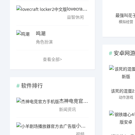
lovecraft locker2中文版
最强叫花
益智休闲
模拟经营
鸣潮
角色扮演
安卓网
查看全部>
软件排行
该
动作游戏
杰神电竞官方手机版
新闻资讯
小羊剧场播放器官方去广告版
视频播放