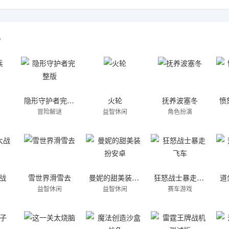
机
隐形守护者完整版
火轮
抚养波塞冬
冒险解谜
益智休闲
角色扮演
盒子游戏2024
战
雪世界滑雪去
曼妮的甜美装扮安卓
狂怒战士暴走飞车
道
益智休闲
益智休闲
赛车游戏