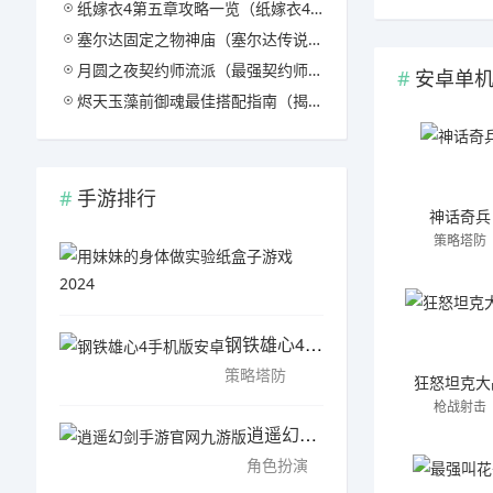
纸嫁衣4第五章攻略一览（纸嫁衣4第五章完美攻略一览）
塞尔达固定之物神庙（塞尔达传说神庙固定之物攻略一览）
月圆之夜契约师流派（最强契约师流派推荐2024）
安卓单
烬天玉藻前御魂最佳搭配指南（揭秘烬天玉藻前在御魂中的最佳搭配方式一览）
手游排行
神话奇兵
策略塔防
用妹妹的身体做实验纸
益智休闲
钢铁雄心4手机版安卓
策略塔防
狂怒坦克大
枪战射击
逍遥幻剑手游官网九游版
角色扮演