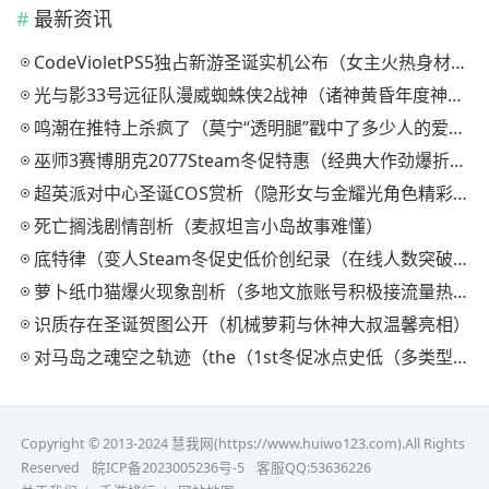
最新资讯
CodeVioletPS5独占新游圣诞实机公布（女主火热身材再次亮相）
光与影33号远征队漫威蜘蛛侠2战神（诸神黄昏年度神作PS5新手必玩三大神作推荐2026）
鸣潮在推特上杀疯了（莫宁“透明腿”戳中了多少人的爱好）
巫师3赛博朋克2077Steam冬促特惠（经典大作劲爆折扣信息汇总）
超英派对中心圣诞COS赏析（隐形女与金耀光角色精彩呈现）
死亡搁浅剧情剖析（麦叔坦言小岛故事难懂）
底特律（变人Steam冬促史低价创纪录（在线人数突破2.2万历史新高）
萝卜纸巾猫爆火现象剖析（多地文旅账号积极接流量热潮）
识质存在圣诞贺图公开（机械萝莉与休神大叔温馨亮相）
对马岛之魂空之轨迹（the（1st冬促冰点史低（多类型大作年度折扣汇总）
Copyright © 2013-2024 慧我网(https://www.huiwo123.com).All Rights
Reserved
皖ICP备2023005236号-5
客服QQ:53636226