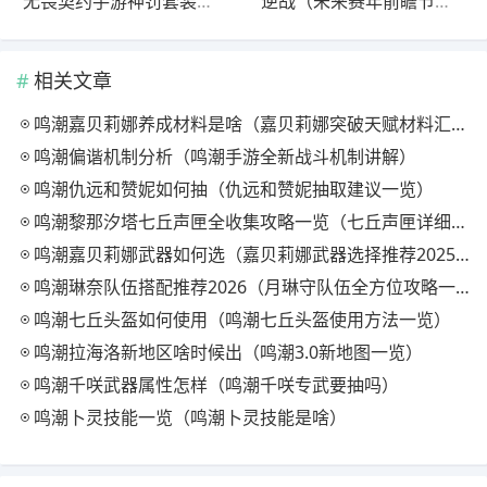
无畏契约手游神罚套装展示（神罚套装值不值得买剖析）
逆战（未来赛年前瞻节目预告（全新年度规划与福利抽奖详细解析）
相关文章
鸣潮嘉贝莉娜养成材料是啥（嘉贝莉娜突破天赋材料汇总）
鸣潮偏谐机制分析（鸣潮手游全新战斗机制讲解）
鸣潮仇远和赞妮如何抽（仇远和赞妮抽取建议一览）
鸣潮黎那汐塔七丘声匣全收集攻略一览（七丘声匣详细位置介绍）
鸣潮嘉贝莉娜武器如何选（嘉贝莉娜武器选择推荐2025）
鸣潮琳奈队伍搭配推荐2026（月琳守队伍全方位攻略一览）
鸣潮七丘头盔如何使用（鸣潮七丘头盔使用方法一览）
鸣潮拉海洛新地区啥时候出（鸣潮3.0新地图一览）
鸣潮千咲武器属性怎样（​鸣潮千咲专武要抽吗）
鸣潮卜灵技能一览（鸣潮卜灵技能是啥）